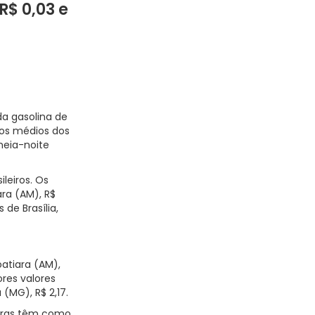
R$ 0,03 e
da gasolina de
eços médios dos
meia-noite
leiros. Os
ara (AM), R$
 de Brasília,
atiara (AM),
ores valores
 (MG), R$ 2,17.
idoras têm como