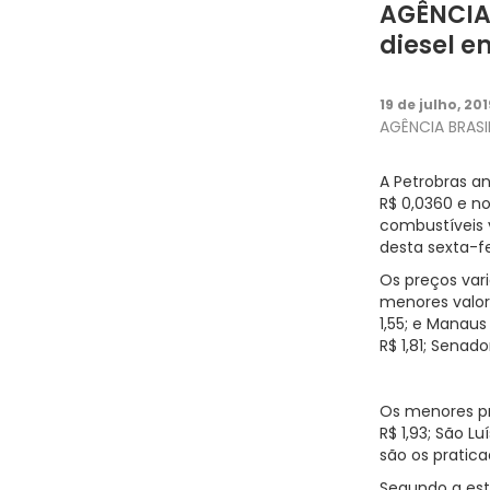
AGÊNCIA 
diesel e
19 de julho, 201
AGÊNCIA BRASIL
A Petrobras an
R$ 0,0360 e no
combustíveis v
desta sexta-fe
Os preços vari
menores valore
1,55; e Manaus 
R$ 1,81; Senad
Os menores pr
R$ 1,93; São L
são os pratica
Segundo a esta