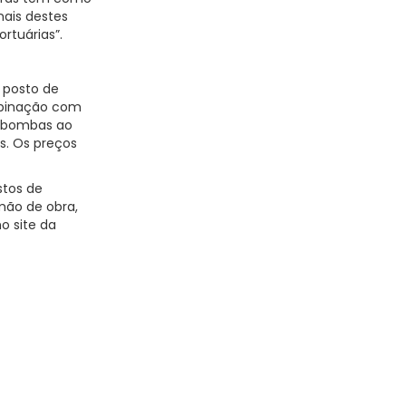
nais destes
rtuárias”.
o posto de
ombinação com
s bombas ao
s. Os preços
stos de
mão de obra,
o site da