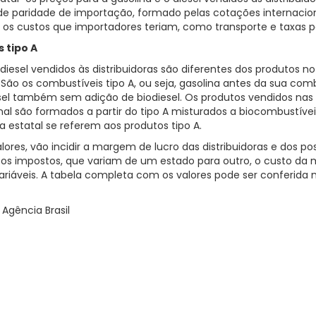
de paridade de importação, formado pelas cotações internacio
 os custos que importadores teriam, como transporte e taxas po
 tipo A
 diesel vendidos às distribuidoras são diferentes dos produtos n
 São os combustíveis tipo A, ou seja, gasolina antes da sua c
esel também sem adição de biodiesel. Os produtos vendidos na
al são formados a partir do tipo A misturados a biocombustívei
a estatal se referem aos produtos tipo A.
lores, vão incidir a margem de lucro das distribuidoras e dos po
 os impostos, que variam de um estado para outro, o custo da 
ariáveis. A tabela completa com os valores pode ser conferida n
: Agência Brasil