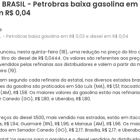
BRASIL - Petrobras baixa gasolina em 
m R$ 0,04
9
 - Petrobras baixa gasolina em R$ 0,03 e diesel em R$ 0,04
unciou, nesta quinta-feira (18), uma redução no preço do litro 
 litro do diesel de R$ 0,0444. Os valores são referentes aos pr
endidos pelas refinarias aos distribuidores e valem a partir da 
ira (19).
am segundo cada refinaria da estatal, nos diversos estados brasi
s da gasolina são praticados em São Luís (MA), R$ 1,51; Itacoati
(AM), R$ 1,58. Os maiores valores da gasolina estão nas refinarias
or Canedo (GO), R$ 1,80; e Uberaba, R$ 1,80.
eços do diesel S500, mais vendido nas estradas, estão em Itaco
uís, R$ 1,94; Guamaré (RN), R$ 1,96; e Manaus (AM), R$ 1,96. Os mai
dos em Senador Canedo (GO), R$ 2,17; Brasília, R$ 2,17; e Uberaba
tal “os preços para a gasolina e o diesel vendidos às distribu