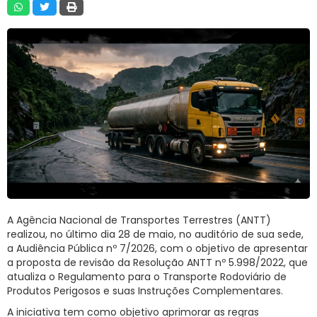
RNTRC
CONTATO
A Agência Nacional de Transportes Terrestres (ANTT)
realizou, no último dia 28 de maio, no auditório de sua sede,
a Audiência Pública nº 7/2026, com o objetivo de apresentar
a proposta de revisão da Resolução ANTT nº 5.998/2022, que
atualiza o Regulamento para o Transporte Rodoviário de
Produtos Perigosos e suas Instruções Complementares.
A iniciativa tem como objetivo aprimorar as regras