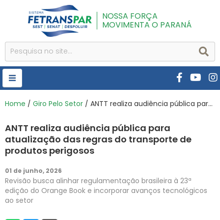
NOSSA FORÇA
MOVIMENTA O PARANÁ
HOME
Home
/
Giro Pelo Setor
/ ANTT realiza audiência pública para atualização das regras do transporte de produtos perigosos
FETRANSPAR
ANTT realiza audiência pública para
PUBLICAÇÕES
atualização das regras do transporte de
produtos perigosos
CURSOS E EVENTOS
01 de junho, 2026
SEST SENAT
Revisão busca alinhar regulamentação brasileira à 23ª
edição do Orange Book e incorporar avanços tecnológicos
DESPOLUIR
ao setor
AR INSTITUTO